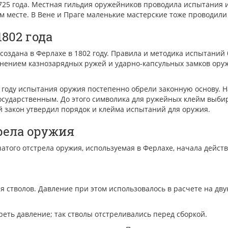
25 года. Местная гильдия оружейников проводила испытания и 
 месте. В Вене и Праге маленькие мастерские тоже проводили
802 года
создана в Ферлахе в 1802 году. Правила и методика испытаний
анением казнозарядных ружей и ударно-капсульных замков ору
году испытания оружия постепенно обрели законную основу. На
 государственным. До этого символика для ружейных клейм выби
й закон утвердил порядок и клейма испытаний для оружия.
рела оружия
ого отстрела оружия, используемая в Ферлахе, начала действо
ля стволов. Давление при этом использовалось в расчете на дв
еть давление; так стволы отстреливались перед сборкой.