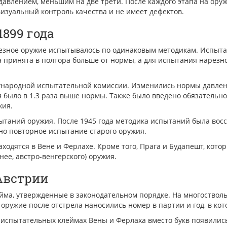
влением, меньшим на две трети. После каждого этапа на оруж
визуальный контроль качества и не имеет дефектов.
899 года
резное оружие испытывалось по одинаковым методикам. Испыт
ла принята в полтора больше от нормы, а для испытания нарез
дународной испытательной комиссии. Изменились нормы давлен
ия было в 1.3 раза выше нормы. Также было введено обязатель
жия.
пытаний оружия. После 1945 года методика испытаний была вос
ено повторное испытание старого оружия.
ятся в Вене и Ферлахе. Кроме того, Прага и Будапешт, которы
ее, австро-венгерского) оружия.
Австрии
ейма, утвержденные в законодательном порядке. На многоствол
е оружие после отстрела наносились номер в партии и год, в к
испытательных клеймах Вены и Ферлаха вместо букв появились