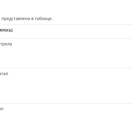
 представлена в таблице.
ялось)
стрела
этап
ап