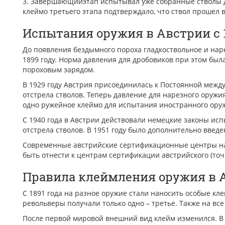
3. Завершающийэтап испытывал уже собранные стволы да
клеймо третьего этапа подтверждало, что ствол прошел 
Испытания оружия в Австрии с 1
До появления бездымного пороха гладкоствольное и на
1899 году. Норма давления для дробовиков при этом бы
пороховым зарядом.
В 1929 году Австрия присоединилась к Постоянной меж
отстрела стволов. Теперь давление для нарезного оруж
одно ружейное клеймо для испытания иностранного ору
С 1940 года в Австрии действовали немецкие законы ис
отстрела стволов. В 1951 году было дополнительно введ
Современные австрийские сертификационные центры наход
быть отнести к центрам сертификации австрийского (точн
Правила клеймления оружия в 
С 1891 года на разное оружие стали наносить особые кл
револьверы получали только одно – третье. Также на вс
После первой мировой внешний вид клейм изменился. В 