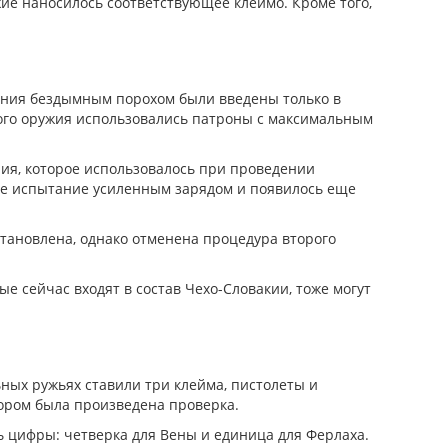
ие наносилось соответствующее клеймо. Кроме того,
ания бездымным порохом были введены только в
ного оружия использовались патроны с максимальным
ия, которое использовалось при проведении
ное испытание усиленным зарядом и появилось еще
становлена, однако отменена процедура второго
е сейчас входят в состав Чехо-Словакии, тоже могут
ьных ружьях ставили три клейма, пистолеты и
отором была произведена проверка.
 цифры: четверка для Вены и единица для Ферлаха.