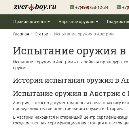
+7
(499)
753-12-34
+7
(
Производители
Нарезное оружие
Гладкоств
Главная
Статьи
Испытание оружия в Австрии
Испытание оружия в
Испытание оружия в Австрии – старейшая процедура, кот
оружие.
История испытания оружия в А
Испытание оружия в Австрии с 1
Австрия, согласно документам,первая ввела практику ис
проведению тестов огнестрельного оружия в Штирии.
В Австрии находится и старейший центр сертифицикации
государственная сертификационная станция и настоящи